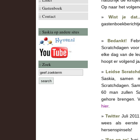
::
Links
natuurlijk de kindj
Op naar het volge
::
Gastenboek
::
Contact
»
Wist je dat..
gastenboekberichtj
:: Saskia op andere sites
»
Bedankt!
Feb
Scratchdagen voor 
elke dag van de leu
hoopt er volgend ja
:: Zoek
»
Leidse Scratch
Saskia, samen
Scratchdagen. Same
60 man zullen Sa
gehore brengen. Vo
hier
.
»
Twitter
Juli 2011
wees als eerste
hersenspinsels!
»
'Sas en zo'
Juni 