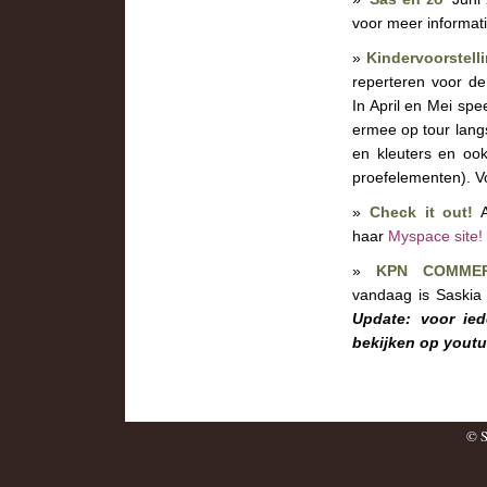
voor meer informat
»
Kindervoorstell
reperteren voor de 
In April en Mei spe
ermee op tour langs
en kleuters en ook
proefelementen). Vo
»
Check it out!
haar
Myspace site
!
»
KPN COMMERC
vandaag is Saskia 
Update: voor ie
bekijken op youtu
© S