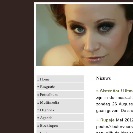
Nieuws
::
Home
::
Biografie
»
Sister Act / Uitm
::
Fotoalbum
zijn in de musical
::
Multimedia
zondag 26 Augustu
::
Dagboek
gaan geven. De show
::
Agenda
»
Rupsje
Mei 2012
::
Boekingen
peuter/kleutervoor