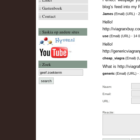
::
Links
blog’s feed into my 
::
Gastenboek
James
(
Email
) (
URL
) - 
::
Contact
Hello!
http://viagrarxbuy.c
:: Saskia op andere sites
use
(
Email
) (
URL
) - 14 
Hello!
http://genericviagra
cheap_viagra
(
Email
) (
:: Zoek
What is
http://viagr
generic
(
Email
) (
URL
) -
Naam:
Email:
URL:
Reactie: