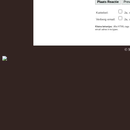
Kattebel:
Ja, 
Verberg email:
Ja, 
Kleine lettertjes:
Alle HTML-tags b
email-adres in te typen.
© S