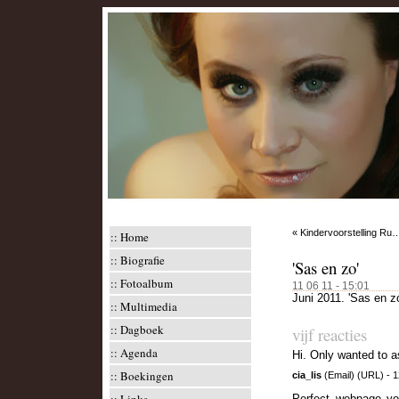
«
Kindervoorstelling Ru
::
Home
::
Biografie
'Sas en zo'
::
Fotoalbum
11 06 11 - 15:01
Juni 2011. 'Sas en zo'
::
Multimedia
::
Dagboek
vijf reacties
::
Agenda
Hi. Only wanted to a
::
Boekingen
cia_lis
(
Email
) (
URL
) - 
Perfect webpage you